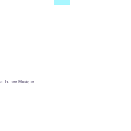
Le compositeur Raphaël 
© Jean Radel
par France Musique.