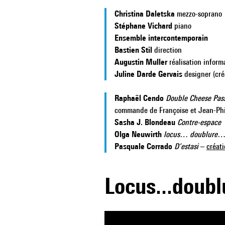
Christina Daletska
mezzo-soprano
Stéphane Vichard
piano
Ensemble intercontemporain
Bastien Stil
direction
Augustin Muller
réalisation infor
Juline Darde Gervais
designer (cré
Raphaël Cendo
Double Cheese Pas
commande de Françoise et Jean-Phil
Sasha J. Blondeau
Contre-espace
Olga Neuwirth
locus… doublure…
Pasquale Corrado
D’estasi
–
créati
Locus...doubl