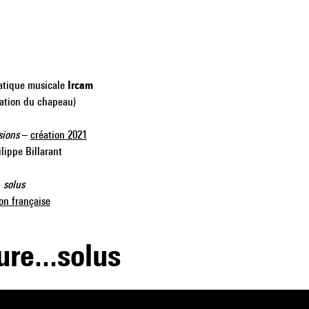
matique musicale
Ircam
ation du chapeau)
sions
–
création 2021
ippe Billarant
 solus
on française
ure...solus