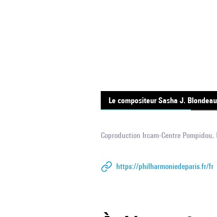
Le compositeur Sasha J. Blondeau
Coproduction Ircam-Centre Pompidou, E
https://philharmoniedeparis.fr/fr