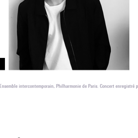
nsemble intercontemporain, Philharmonie de Paris. Concert enregistré 