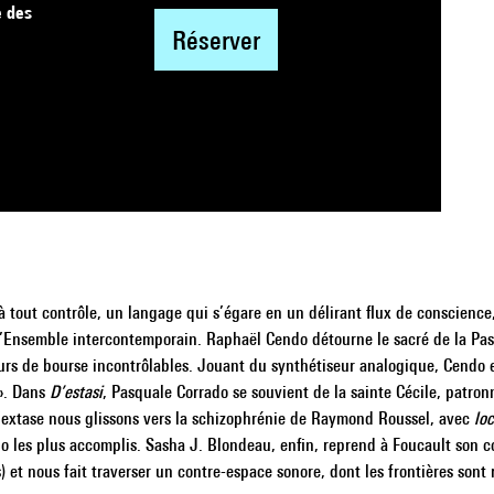
e des
Réserver
 tout contrôle, un langage qui s’égare en un délirant flux de conscience
 l’Ensemble intercontemporain. Raphaël Cendo détourne le sacré de la Pass
cours de bourse incontrôlables. Jouant du synthétiseur analogique, Cendo
 ». Dans
D’estasi
, Pasquale Corrado se souvient de la sainte Cécile, patronn
l’extase nous glissons vers la schizophrénie de Raymond Roussel, avec
loc
o les plus accomplis. Sasha J. Blondeau, enfin, reprend à Foucault son co
ns) et nous fait traverser un contre-espace sonore, dont les frontières sont