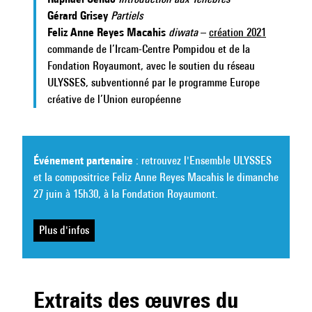
Gérard Grisey
Partiels
Feliz Anne Reyes
Macahis
diwata
–
création 2021
commande de l’Ircam-Centre Pompidou et de la
Fondation Royaumont, avec le soutien du réseau
ULYSSES, subventionné par le programme Europe
créative de l’Union européenne
Événement partenaire
: retrouvez l'Ensemble ULYSSES
et la compositrice Feliz Anne Reyes Macahis le dimanche
27 juin à 15h30, à la Fondation Royaumont.
Plus d'infos
Extraits des œuvres du