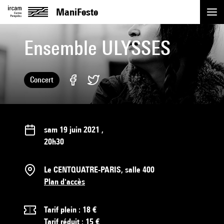
ManiFeste
Ensemble ULYSSES
Événements
Replay
Concert
Artistes
Actualités
sam 19 juin 2021
,
20h30
Académie
Le CENTQUATRE-PARIS, salle 400
Plan d'accès
Pratique
Tarif plein : 18 €
Tarif réduit : 15 €