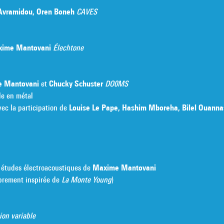
a Avramidou, Oren Boneh
CAVES
axime Mantovani
Élechtone
me Mantovani
et
Chucky Schuster
DO0MS
le en métal
vec la participation de
Louise Le Pape, Hashim Mboreha, Bilel Ouanna
 études électroacoustiques de
Maxime Mantovani
brement inspirée de
La Monte Young
)
ion variable