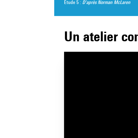
Étude 5 :
D’après Norman McLaren
Un atelier co