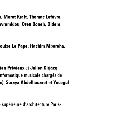
te, Meret Kraft, Thomas Lefèvre,
Avramidou, Oren Boneh, Didem
Louise Le Pape, Hashim Mboreha,
lien Prévieux
et
Julien Sirjacq
 informatique musicale chargés de
e),
Soraya Abdelhouaret
et
Yucegul
e supérieure d'architecture Paris-