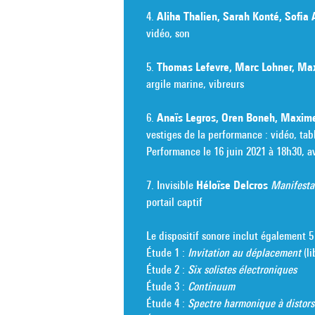
4.
Aliha Thalien, Sarah Konté, Sofi
vidéo, son
5.
Thomas Lefevre, Marc Lohner, M
argile marine, vibreurs
6.
Anaïs Legros, Oren Boneh, Maxi
vestiges de la performance : vidéo, tab
Performance le 16 juin 2021 à 18h30, a
7. Invisible
Héloïse Delcros
Manifesta
portail captif
Le dispositif sonore inclut également 5
Étude 1 :
Invitation au déplacement
(li
Étude 2 :
Six solistes électroniques
Étude 3 :
Continuum
Étude 4 :
Spectre harmonique à distors