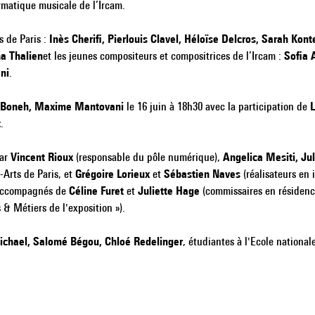
rmatique musicale de l’Ircam.
s de Paris :
Inès Cherifi, Pierlouis Clavel, Héloïse Delcros, Sarah Kon
ha Thalien
et les jeunes compositeurs et compositrices de l’Ircam :
Sofia 
ni
.
n Boneh, Maxime Mantovani
le 16 juin à 18h30 avec la participation de
t
.
par
Vincent Rioux
(responsable du pôle numérique),
Angelica Mesiti, Ju
x-Arts de Paris, et
Grégoire Lorieux
et
Sébastien Naves
(réalisateurs en
t accompagnés de
Céline Furet
et
Juliette Hage
(commissaires en résidenc
s & Métiers de l'exposition »).
Michael, Salomé Bégou, Chloé Redelinger
, étudiantes à l'Ecole national