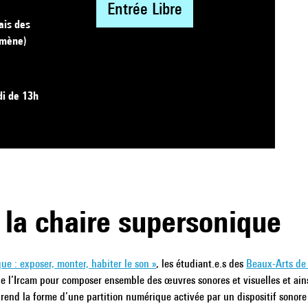
Entrée Libre
ais des
omène)
di de 13h
 la chaire supersonique
ue : exposer, monter, habiter le son »
, les étudiant.e.s des
Beaux-Arts de 
e l’Ircam pour composer ensemble des œuvres sonores et visuelles et ains
prend la forme d’une partition numérique activée par un dispositif sonore