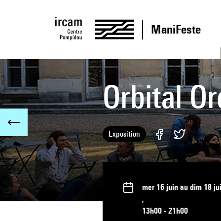
ManiFeste
Orbital O
Exposition
mer 16 juin
au
dim 18 ju
,
13h00
- 21h00