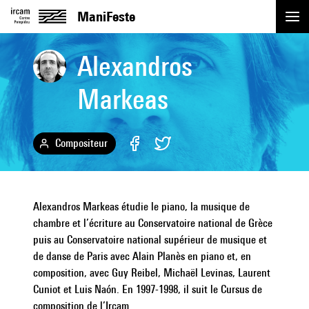
ManiFeste
Alexandros
Événements
Markeas
Replay
Artistes
Compositeur
Actualités
Alexandros Markeas étudie le piano, la musique de
Académie
chambre et l’écriture au Conservatoire national de Grèce
puis au Conservatoire national supérieur de musique et
Pratique
de danse de Paris avec Alain Planès en piano et, en
composition, avec Guy Reibel, Michaël Levinas, Laurent
Cuniot et Luis Naón. En 1997-1998, il suit le Cursus de
composition de l’Ircam.