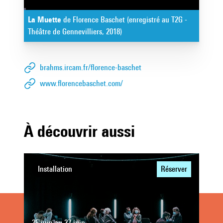
La Muette
de Florence Baschet (enregistré au T2G -
Théâtre de Gennevilliers, 2018)
brahms.ircam.fr/florence-baschet
www.florencebaschet.com/
À découvrir aussi
Installation
Réserver
25 juin au 27 juin