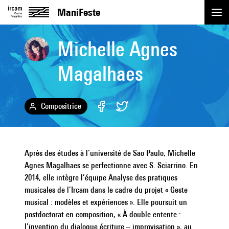
ManiFeste
Michelle Agnes
Événements
Magalhaes
Replay
Artistes
Compositrice
Actualités
Après des études à l’université de Sao Paulo, Michelle
Académie
Agnes Magalhaes se perfectionne avec S. Sciarrino. En
2014, elle intègre l’équipe Analyse des pratiques
Pratique
musicales de l’Ircam dans le cadre du projet « Geste
musical : modèles et expériences ». Elle poursuit un
postdoctorat en composition, « À double entente :
l’invention du dialogue écriture – improvisation », au