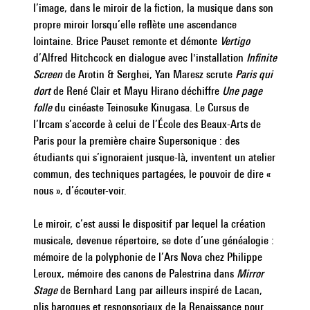
l’image, dans le miroir de la fiction, la musique dans son
|
propre miroir lorsqu’elle reflète une ascendance
lointaine. Brice Pauset remonte et démonte
Vertigo
d’Alfred Hitchcock en dialogue avec l'installation
Infinite
Screen
de Arotin & Serghei, Yan Maresz scrute
Paris qui
dort
de René Clair et Mayu Hirano déchiffre
Une page
folle
du cinéaste Teinosuke Kinugasa. Le Cursus de
l’Ircam s’accorde à celui de l’École des Beaux-Arts de
Paris pour la première chaire Supersonique : des
étudiants qui s’ignoraient jusque-là, inventent un atelier
commun, des techniques partagées, le pouvoir de dire «
nous », d’écouter-voir.
Le miroir, c’est aussi le dispositif par lequel la création
musicale, devenue répertoire, se dote d’une généalogie :
mémoire de la polyphonie de l’Ars Nova chez Philippe
Leroux, mémoire des canons de Palestrina dans
Mirror
Stage
de Bernhard Lang par ailleurs inspiré de Lacan,
plis baroques et responsoriaux de la Renaissance pour